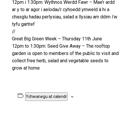
12pm i 1:30pm: Wythnos Werdd Fawr – Mae’r ardd
ar y to ar agor i aelodau’r cyhoedd ymweld â hi a
chasglu hadau perlysiau, salad a llysiau am ddim i’w
tyfu gartref
//
Great Big Green Week – Thursday 11th June
12pm to 1:30pm: Seed Give Away – The rooftop
garden is open to members of the public to visit and
collect free herb, salad and vegetable seeds to
grow at home
Ychwanegu at calendr