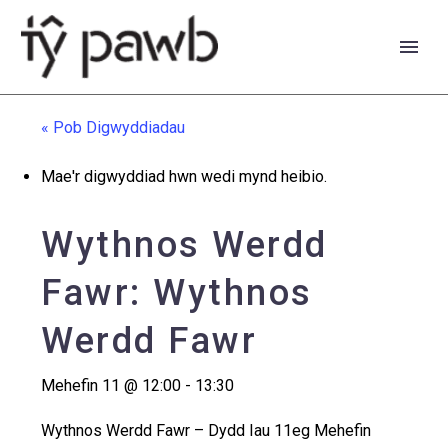
« Pob Digwyddiadau
Mae'r digwyddiad hwn wedi mynd heibio.
Wythnos Werdd
Fawr: Wythnos
Werdd Fawr
Mehefin 11 @ 12:00
-
13:30
English
Wythnos Werdd Fawr – Dydd Iau 11eg Mehefin