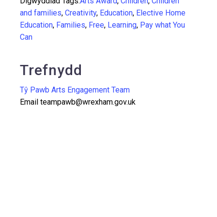
Digwyddiad Tags:
Arts Award
,
Children
,
Children
and families
,
Creativity
,
Education
,
Elective Home
Education
,
Families
,
Free
,
Learning
,
Pay what You
Can
Trefnydd
Tŷ Pawb Arts Engagement Team
Email
teampawb@wrexham.gov.uk