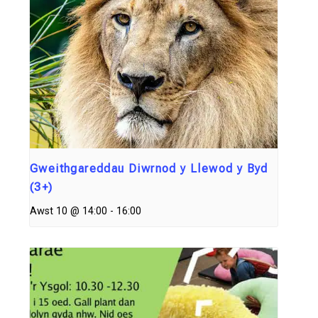
Gweithgareddau Diwrnod y Llewod y Byd
(3+)
Awst 10 @ 14:00
-
16:00