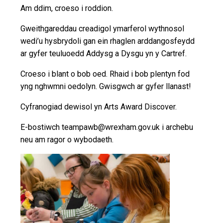
Am ddim, croeso i roddion.
Gweithgareddau creadigol ymarferol wythnosol
wedi’u hysbrydoli gan ein rhaglen arddangosfeydd
ar gyfer teuluoedd Addysg a Dysgu yn y Cartref.
Croeso i blant o bob oed. Rhaid i bob plentyn fod
yng nghwmni oedolyn. Gwisgwch ar gyfer llanast!
Cyfranogiad dewisol yn Arts Award Discover.
E-bostiwch teampawb@wrexham.gov.uk i archebu
neu am ragor o wybodaeth.