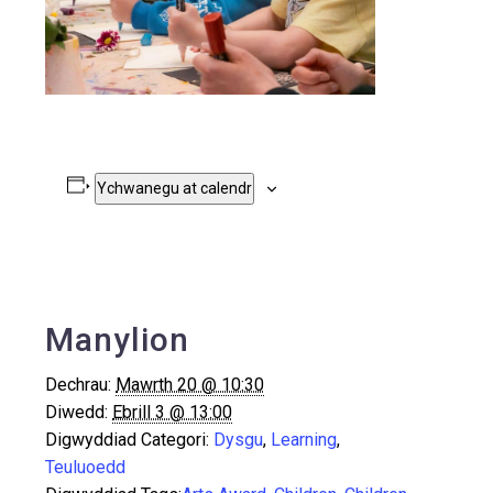
Ychwanegu at calendr
Manylion
Dechrau:
Mawrth 20 @ 10:30
Diwedd:
Ebrill 3 @ 13:00
Digwyddiad Categori:
Dysgu
,
Learning
,
Teuluoedd