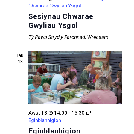
Chwarae Gwyliau Ysgol
Sesiynau Chwarae
Gwyliau Ysgol
Tŷ Pawb
Stryd y Farchnad, Wrecsam
Iau
13
Awst 13 @ 14:00
-
15:30
Eginblanhigion
Eginblanhigion