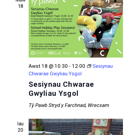
18
Awst 18 @ 10:30
-
12:00
Sesiynau
Chwarae Gwyliau Ysgol
Sesiynau Chwarae
Gwyliau Ysgol
Tŷ Pawb
Stryd y Farchnad, Wrecsam
Iau
20