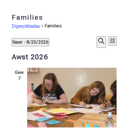
Families
Families
Digwyddiadau
Digwyd
Digwyddiadau
Digw
Nawr
 - 
8/20/2026
Rhestr
Chwilio
Vie
Select
Search
Awst 2026
date.
Navi
and
Gwe
Views
7
Navigat