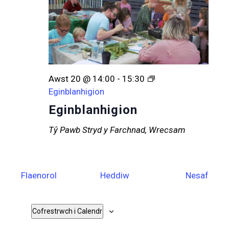
Awst 20 @ 14:00
-
15:30
Eginblanhigion
Eginblanhigion
Tŷ Pawb
Stryd y Farchnad, Wrecsam
Digwyddiadau
Digw
Flaenorol
Heddiw
Nesaf
Cofrestrwch i Calendr