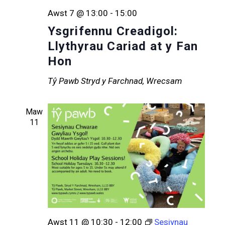
Awst 7 @ 13:00
-
15:00
Ysgrifennu Creadigol:
Llythyrau Cariad at y Fan
Hon
Tŷ Pawb
Stryd y Farchnad, Wrecsam
Maw
11
Awst 11 @ 10:30
-
12:00
Sesiynau