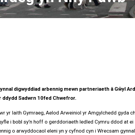
ynnal digwyddiad arbennig mewn partneriaeth â Gŵyl A
r ddydd Sadwrn 10fed Chwefror.
yr Iaith Gymraeg, Aelod Arweiniol yr Amgylchedd gyda chy
yfle i bobl sy’n hoff o gerddoriaeth ledled Cymru ddod at e
nig o arwyddocaol eleni yn y cyfnod cyn i Wrecsam gynnal 