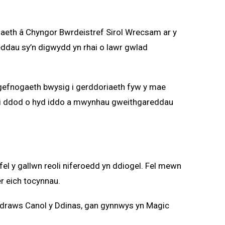
eth â Chyngor Bwrdeistref Sirol Wrecsam ar y
ddau sy’n digwydd yn rhai o lawr gwlad
 gefnogaeth bwysig i gerddoriaeth fyw y mae
h i ddod o hyd iddo a mwynhau gweithgareddau
el y gallwn reoli niferoedd yn ddiogel. Fel mewn
er eich tocynnau.
 draws Canol y Ddinas, gan gynnwys yn Magic