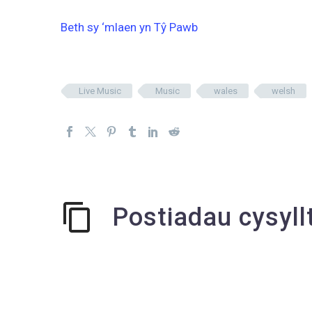
Beth sy ‘mlaen yn Tŷ Pawb
Live Music
Music
wales
welsh
Postiadau cysyll