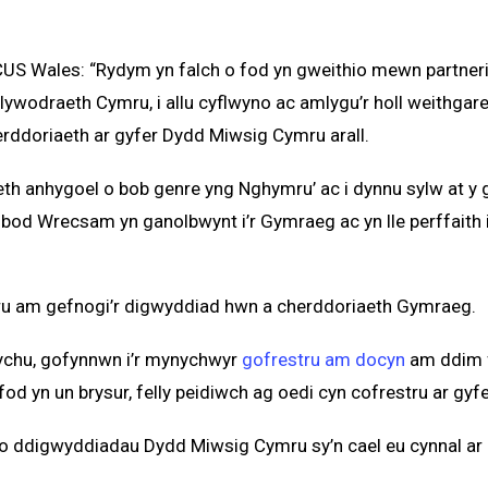
 Wales: “Rydym yn falch o fod yn gweithio mewn partneria
wodraeth Cymru, i allu cyflwyno ac amlygu’r holl weithgare
rddoriaeth ar gyfer Dydd Miwsig Cymru arall.
aeth anhygoel o bob genre yng Nghymru’ ac i dynnu sylw at y
d bod Wrecsam yn ganolbwynt i’r Gymraeg ac yn lle perffait
ru am gefnogi’r digwyddiad hwn a cherddoriaeth Gymraeg.
nychu, gofynnwn i’r mynychwyr
gofrestru am docyn
am ddim f
fod yn un brysur, felly peidiwch ag oedi cyn cofrestru ar gyf
 o ddigwyddiadau Dydd Miwsig Cymru sy’n cael eu cynnal ar