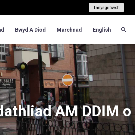
Tanysgrifiwch
ad
Bwyd A Diod
Marchnad
English
dathliad
AM
DDIM
o