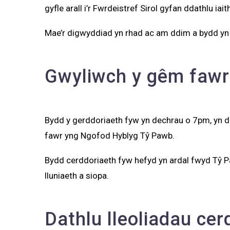
gyfle arall i’r Fwrdeistref Sirol gyfan ddathlu ia
Mae’r digwyddiad yn rhad ac am ddim a bydd yn c
Gwyliwch y gêm fawr 
Bydd y gerddoriaeth fyw yn dechrau o 7pm, yn d
fawr yng Ngofod Hyblyg Tŷ Pawb.
Bydd cerddoriaeth fyw hefyd yn ardal fwyd Tŷ P
lluniaeth a siopa.
Dathlu lleoliadau ce