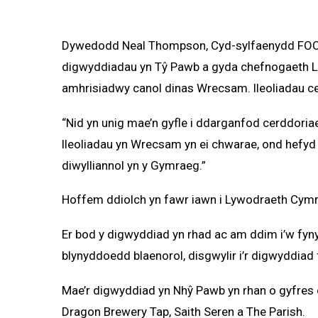
Dywedodd Neal Thompson, Cyd-sylfaenydd FOCUS
digwyddiadau yn Tŷ Pawb a gyda chefnogaeth Lly
amhrisiadwy canol dinas Wrecsam. lleoliadau ce
“Nid yn unig mae’n gyfle i ddarganfod cerddori
lleoliadau yn Wrecsam yn ei chwarae, ond hefy
diwylliannol yn y Gymraeg.”
Hoffem ddiolch yn fawr iawn i Lywodraeth Cym
Er bod y digwyddiad yn rhad ac am ddim i’w fy
blynyddoedd blaenorol, disgwylir i’r digwyddiad 
Mae’r digwyddiad yn Nhŷ Pawb yn rhan o gyfres
Dragon Brewery Tap, Saith Seren a The Parish.