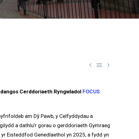



rddangos Cerddoriaeth Ryngwladol
FOCUS
frifoldeb am Dŷ Pawb, y Celfyddydau a
i gilydd a dathlu’r gorau o gerddoriaeth Gymraeg
yr Eisteddfod Genedlaethol yn 2025, a fydd yn