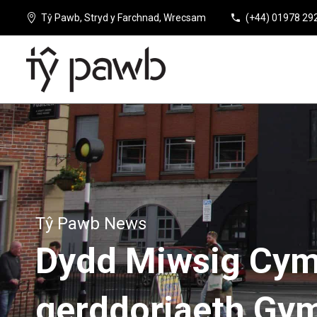
Tŷ Pawb, Stryd y Farchnad, Wrecsam
(+44) 01978 29
Tŷ Pawb News
Dydd
Miwsig
Cym
gerddoriaeth
Gym