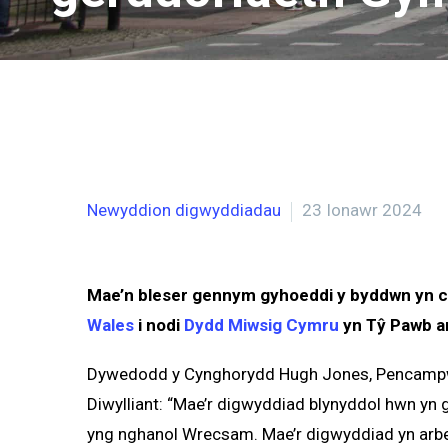
Newyddion digwyddiadau
23 Ionawr 2024
Mae’n bleser gennym gyhoeddi y byddwn yn c
Wales
i nodi
Dydd Miwsig Cymru
yn Tŷ Pawb a
Dywedodd y Cynghorydd Hugh Jones, Pencampwr 
Diwylliant: “Mae’r digwyddiad blynyddol hwn yn g
yng nghanol Wrecsam. Mae’r digwyddiad yn arben