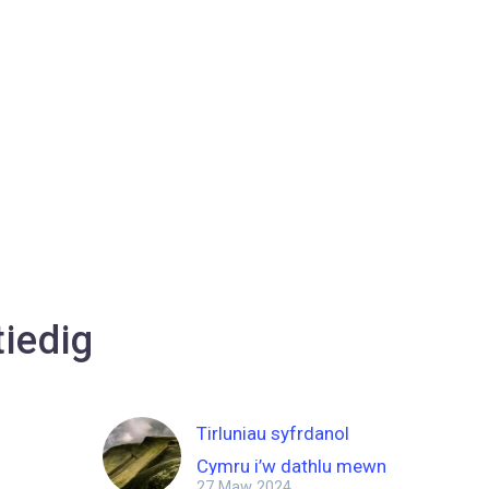
tiedig
Tirluniau syfrdanol
Cymru i’w dathlu mewn
27 Maw 2024