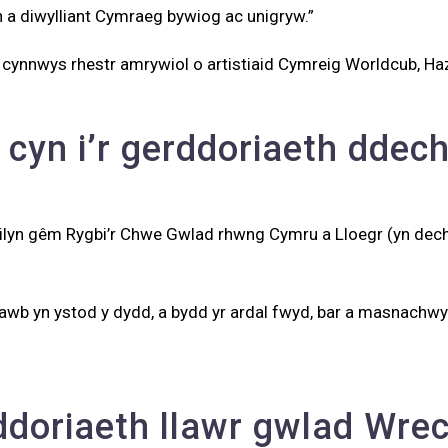
ith a diwylliant Cymraeg bywiog ac unigryw.”
ynnwys rhestr amrywiol o artistiaid Cymreig Worldcub, Hazma
cyn i’r gerddoriaeth ddech
ilyn gêm Rygbi’r Chwe Gwlad rhwng Cymru a Lloegr (yn dech
awb yn ystod y dydd, a bydd yr ardal fwyd, bar a masnachwyr
rddoriaeth llawr gwlad Wr