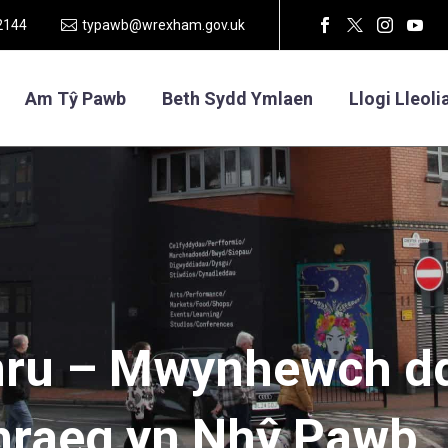
2144
typawb@wrexham.gov.uk
Am Tŷ Pawb
Beth Sydd Ymlaen
Llogi Lleoli
ru
–
Mwynhewch
d
raeg
yn
Nhŷ
Pawb