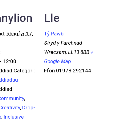
nylion
Lle
ad:
Rhagfyr 17,
Tŷ Pawb
Stryd y Farchnad
:
Wrecsam
,
LL13 8BB
+
- 12:00
Google Map
diad Categori:
Ffôn
01978 292144
ddiadau
ddiad
Community
,
Creativity
,
Drop-
e
,
Inclusive