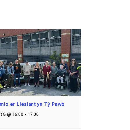
mio er Llesiant yn Tŷ Pawb
t 8 @ 16:00
-
17:00