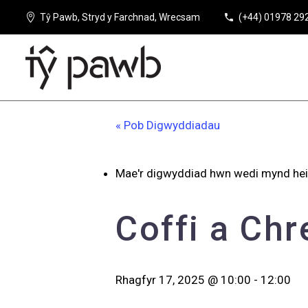
Tŷ Pawb, Stryd y Farchnad, Wrecsam
(+44) 01978 29
« Pob Digwyddiadau
Mae'r digwyddiad hwn wedi mynd hei
Coffi a Chr
Rhagfyr 17, 2025 @ 10:00
-
12:00