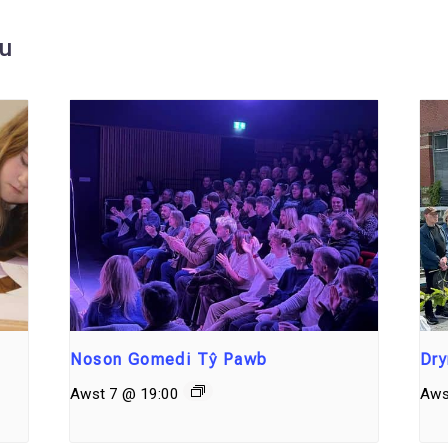
au
Noson Gomedi Tŷ Pawb
Dry
Awst 7 @ 19:00
Aws