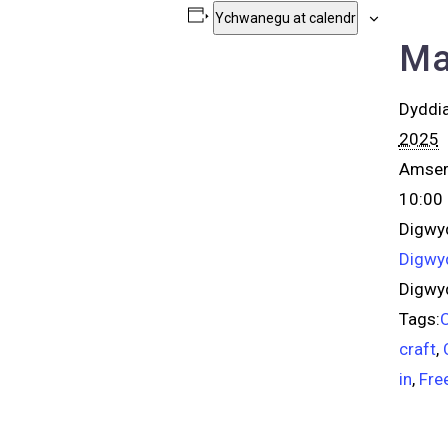
Ychwanegu at calendr
Ma
Dyddi
2025
Amser
10:00 
Digwyd
Digwy
Digwy
Tags:
craft
,
in
,
Fre