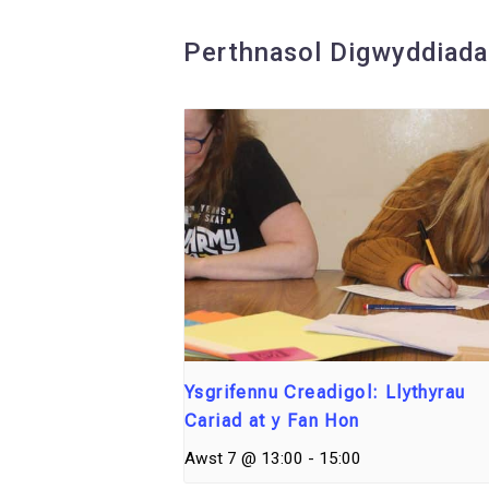
Perthnasol Digwyddiad
Ysgrifennu Creadigol: Llythyrau
Cariad at y Fan Hon
Awst 7 @ 13:00
-
15:00