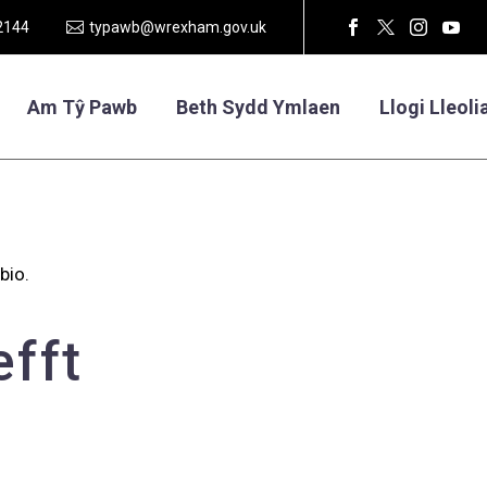
2144
typawb@wrexham.gov.uk
Am Tŷ Pawb
Beth Sydd Ymlaen
Llogi Lleoli
bio.
efft