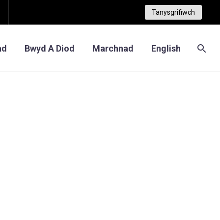
Tanysgrifiwch
ad
Bwyd A Diod
Marchnad
English