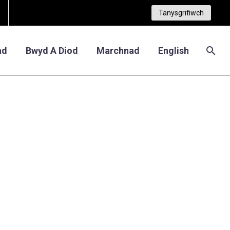
Tanysgrifiwch
ad
Bwyd A Diod
Marchnad
English