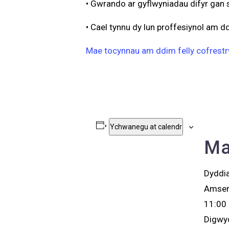
• Gwrando ar gyflwyniadau difyr gan
• Cael tynnu dy lun proffesiynol am d
Mae tocynnau am ddim felly cofrestrw
Ychwanegu at calendr
Ma
Dyddi
Amser
11:00 
Digwyd