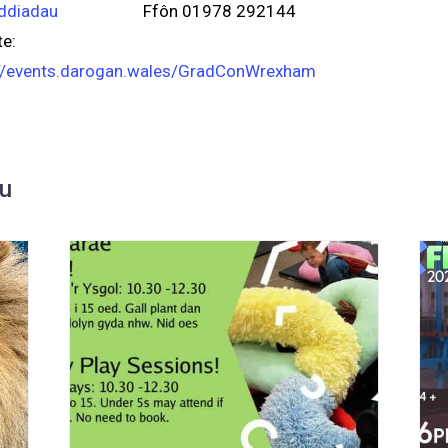
ddiadau
Ffôn
01978 292144
e:
://events.darogan.wales/GradConWrexham
au