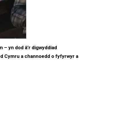
 – yn dod â’r digwyddiad
dd Cymru a channoedd o fyfyrwyr a