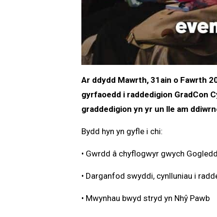
Ar ddydd Mawrth, 31ain o Fawrth 2
gyrfaoedd i raddedigion GradCon C
graddedigion yn yr un lle am ddiwrn
Bydd hyn yn gyfle i chi:
• Gwrdd â chyflogwyr gwych Gogled
• Darganfod swyddi, cynlluniau i radde
• Mwynhau bwyd stryd yn Nhŷ Pawb