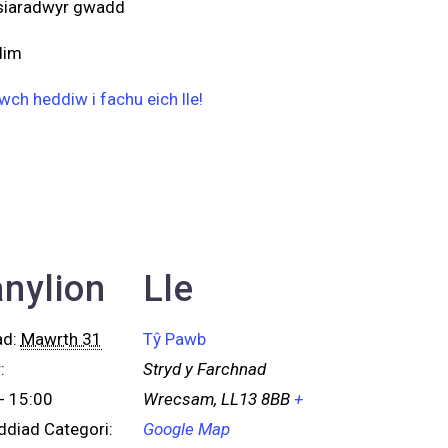
 siaradwyr gwadd
dim
ch heddiw i fachu eich lle!
nylion
Lle
ad:
Mawrth 31
Tŷ Pawb
:
Stryd y Farchnad
- 15:00
Wrecsam
,
LL13 8BB
+
diad Categori:
Google Map