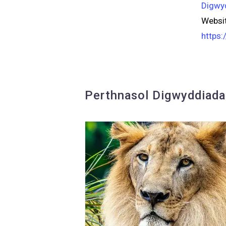
Digwy
Websit
https
Perthnasol Digwyddiad