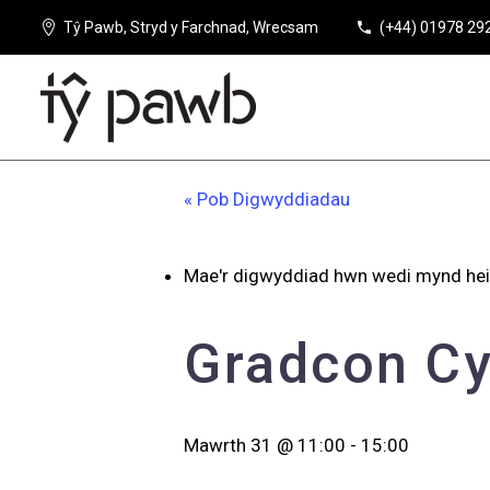
Tŷ Pawb, Stryd y Farchnad, Wrecsam
(+44) 01978 29
« Pob Digwyddiadau
Mae'r digwyddiad hwn wedi mynd hei
Gradcon C
Mawrth 31 @ 11:00
-
15:00