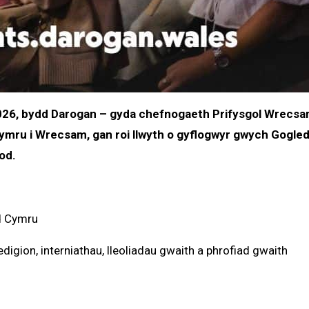
026, bydd Darogan – gyda chefnogaeth Prifysgol Wrecsam
ymru i Wrecsam, gan roi llwyth o gyflogwyr gwych Gogle
od.
d Cymru
digion, interniathau, lleoliadau gwaith a phrofiad gwaith