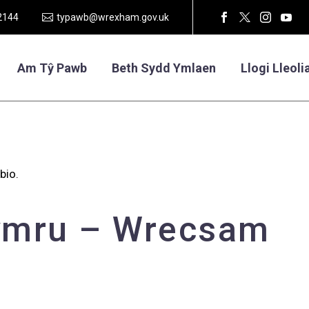
2144
typawb@wrexham.gov.uk
Am Tŷ Pawb
Beth Sydd Ymlaen
Llogi Lleoli
bio.
ymru – Wrecsam