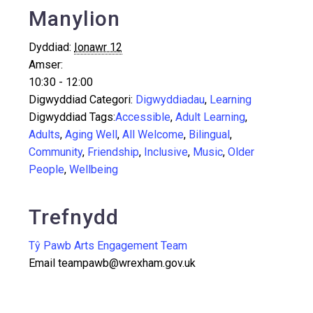
Manylion
Dyddiad:
Ionawr 12
Amser:
10:30 - 12:00
Digwyddiad Categori:
Digwyddiadau
,
Learning
Digwyddiad Tags:
Accessible
,
Adult Learning
,
Adults
,
Aging Well
,
All Welcome
,
Bilingual
,
Community
,
Friendship
,
Inclusive
,
Music
,
Older
People
,
Wellbeing
Trefnydd
Tŷ Pawb Arts Engagement Team
Email
teampawb@wrexham.gov.uk