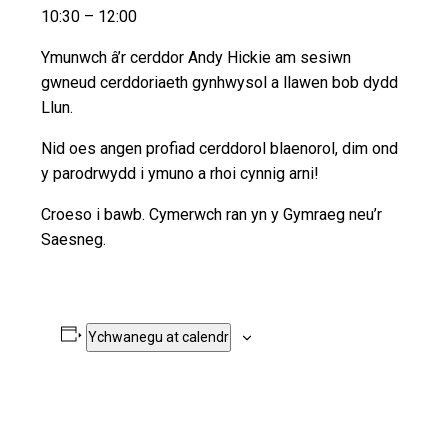
10:30 – 12:00
Ymunwch â’r cerddor Andy Hickie am sesiwn
gwneud cerddoriaeth gynhwysol a llawen bob dydd
Llun.
Nid oes angen profiad cerddorol blaenorol, dim ond
y parodrwydd i ymuno a rhoi cynnig arni!
Croeso i bawb. Cymerwch ran yn y Gymraeg neu’r
Saesneg.
Ychwanegu at calendr