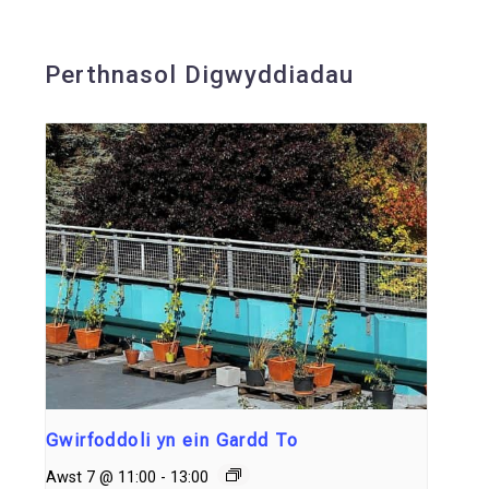
Perthnasol Digwyddiadau
Gwirfoddoli yn ein Gardd To
Awst 7 @ 11:00
-
13:00