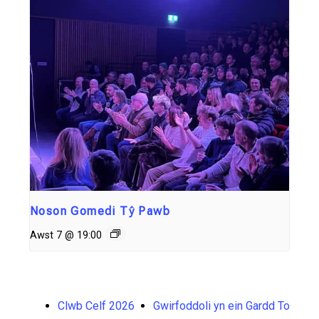
Noson Gomedi Tŷ Pawb
Awst 7 @ 19:00
Clwb Celf 2026
Gwirfoddoli yn ein Gardd To