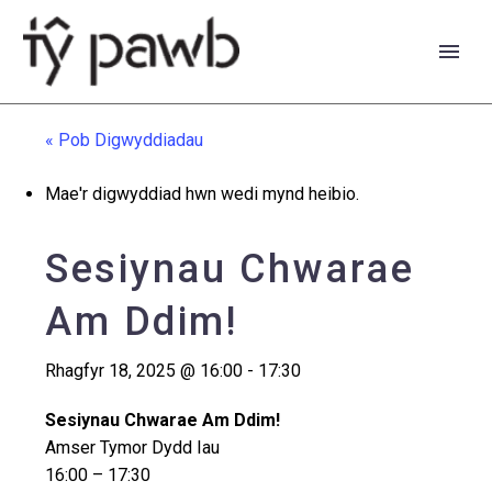
« Pob Digwyddiadau
Mae'r digwyddiad hwn wedi mynd heibio.
Sesiynau Chwarae
Am Ddim!
Rhagfyr 18, 2025 @ 16:00
-
17:30
Sesiynau Chwarae Am Ddim!
English
Amser Tymor Dydd Iau
16:00 – 17:30