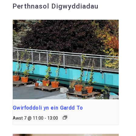
Perthnasol Digwyddiadau
Gwirfoddoli yn ein Gardd To
Awst 7 @ 11:00
-
13:00