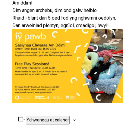
Am ddim!
Dim angen archebu, dim ond galw heibio.
Rhaid i blant dan 5 oed fod yng nghwmni oedolyn.
Dan arweiniad plentyn, egnïol, creadigol, hwyl!
Ychwanegu at calendr