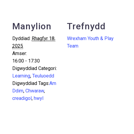
Manylion
Trefnydd
Dyddiad:
Rhagfyr 18,
Wrexham Youth & Play
2025
Team
Amser:
16:00 - 17:30
Digwyddiad Categori:
Learning
,
Teuluoedd
Digwyddiad Tags:
Am
Ddim
,
Chwaraw
,
creadigol
,
hwyl