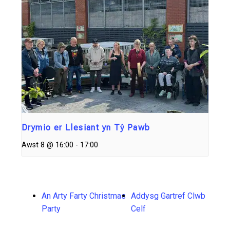
Drymio er Llesiant yn Tŷ Pawb
Awst 8 @ 16:00
-
17:00
An Arty Farty Christmas
Addysg Gartref Clwb
Party
Celf