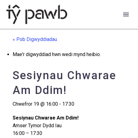
« Pob Digwyddiadau
Mae'r digwyddiad hwn wedi mynd heibio.
Sesiynau Chwarae
Am Ddim!
Chwefror 19 @ 16:00
-
17:30
Sesiynau Chwarae Am Ddim!
English
Amser Tymor Dydd Iau
16:00 – 17:30