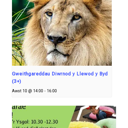
Gweithgareddau Diwrnod y Llewod y Byd
(3+)
Awst 10 @ 14:00
-
16:00