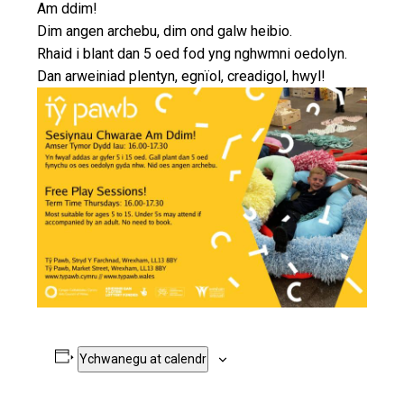
Am ddim!
Dim angen archebu, dim ond galw heibio.
Rhaid i blant dan 5 oed fod yng nghwmni oedolyn.
Dan arweiniad plentyn, egnïol, creadigol, hwyl!
Ychwanegu at calendr