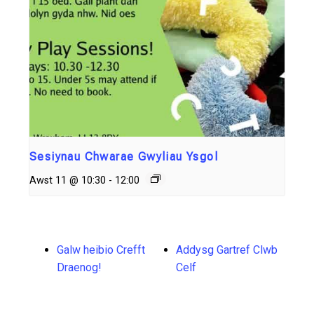
Sesiynau Chwarae Gwyliau Ysgol
Awst 11 @ 10:30
-
12:00
Galw heibio Crefft
Addysg Gartref Clwb
Draenog!
Celf