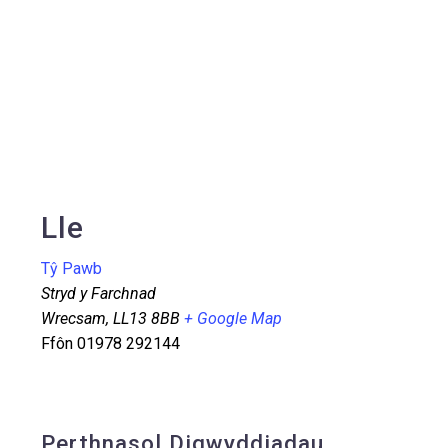
Lle
Tŷ Pawb
Stryd y Farchnad
Wrecsam
,
LL13 8BB
+ Google Map
Ffôn
01978 292144
Perthnasol Digwyddiadau