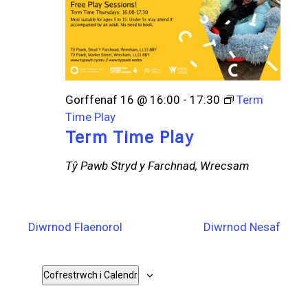
Gorffenaf 16 @ 16:00
-
17:30
Term
Time Play
Term Time Play
Tŷ Pawb
Stryd y Farchnad, Wrecsam
Diwrnod Flaenorol
Diwrnod Nesaf
Cofrestrwch i Calendr