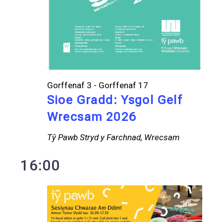
Gorffenaf 3
-
Gorffenaf 17
Sioe Gradd: Ysgol Gelf
Wrecsam 2026
Tŷ Pawb
Stryd y Farchnad, Wrecsam
16:00