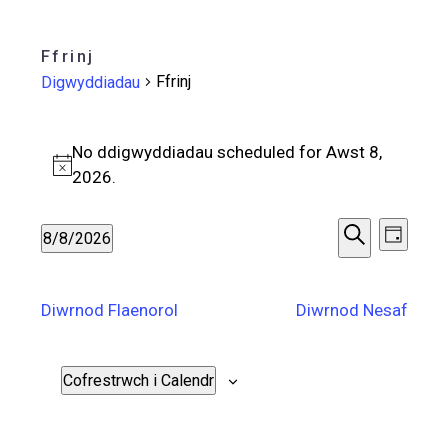
Ffrinj
Ffrinj
Digwyddiadau
Digwyddiadau
No ddigwyddiadau scheduled for Awst 8,
for
Notice
2026.
Awst
Digwyd
Digw
8/8/2026
diwrnod
8,
Chwilio
Vie
Select
Search
date.
2026
Navi
and
Diwrnod Flaenorol
Diwrnod Nesaf
Views
Cofrestrwch i Calendr
Navigat