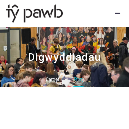
Digwyddiadau
Cartref
Ffrinj
English