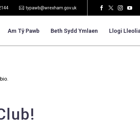
2144
typawb@wrexham.gov.uk
Am Tŷ Pawb
Beth Sydd Ymlaen
Llogi Lleoli
bio.
Club!