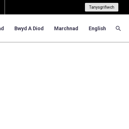
Tanysgrifiwch
ad
Bwyd A Diod
Marchnad
English