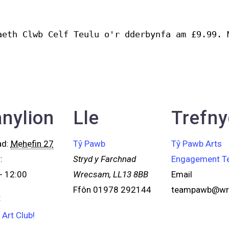
aeth Clwb Celf Teulu o'r dderbynfa am £9.99. 
nylion
Lle
Trefn
ad:
Mehefin 27
Tŷ Pawb
Tŷ Pawb Arts
:
Stryd y Farchnad
Engagement T
- 12:00
Wrecsam
,
LL13 8BB
Email
Ffôn
01978 292144
teampawb@wre
:
 Art Club!