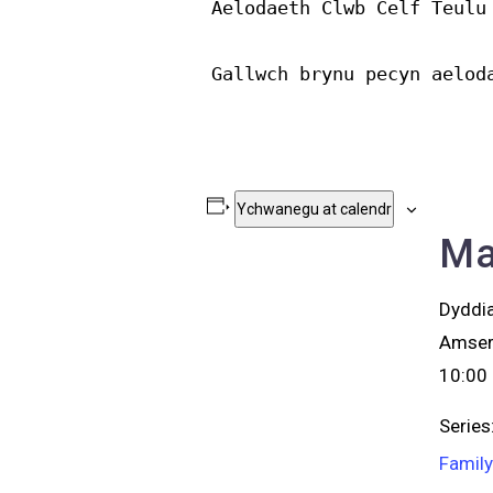
Aelodaeth Clwb Celf Teulu

Gallwch brynu pecyn aelod
Ychwanegu at calendr
Ma
Dyddi
Amser
10:00 
Series
Family