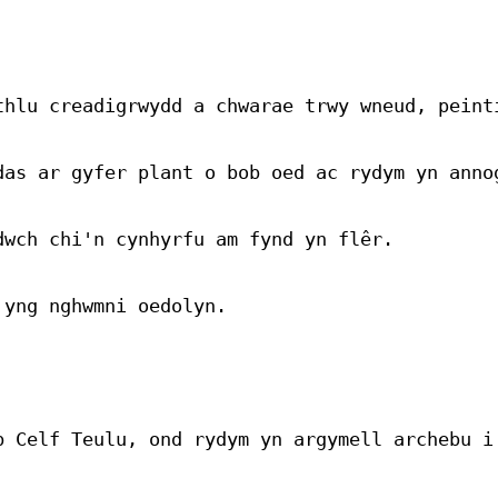
thlu creadigrwydd a chwarae trwy wneud, peint
das ar gyfer plant o bob oed ac rydym yn anno
wch chi'n cynhyrfu am fynd yn flêr.

yng nghwmni oedolyn.

b Celf Teulu, ond rydym yn argymell archebu i