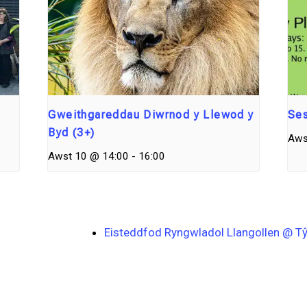
Gweithgareddau Diwrnod y Llewod y
Ses
Byd (3+)
Aws
Awst 10 @ 14:00
-
16:00
Eisteddfod Ryngwladol Llangollen @ T