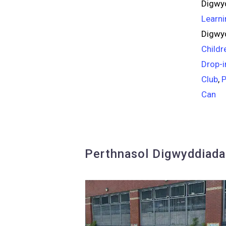
Digwyd
Learni
Digwy
Childr
Drop-i
Club
,
P
Can
Perthnasol Digwyddiad