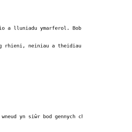
io a lluniadu ymarferol. Bob wythnos byddwn y
g rhieni, neiniau a theidiau a gofalwyr i gym
 wneud yn siŵr bod gennych chi le yn ystod cy