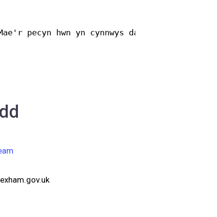
Mae'r pecyn hwn yn cynnwys danteithion celfyd
ydd
eam
xham.gov.uk