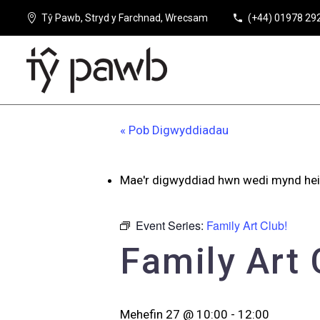
Tŷ Pawb, Stryd y Farchnad, Wrecsam
(+44) 01978 29
« Pob Digwyddiadau
Mae'r digwyddiad hwn wedi mynd hei
Event Series:
Family Art Club!
Family Art 
Mehefin 27 @ 10:00
-
12:00