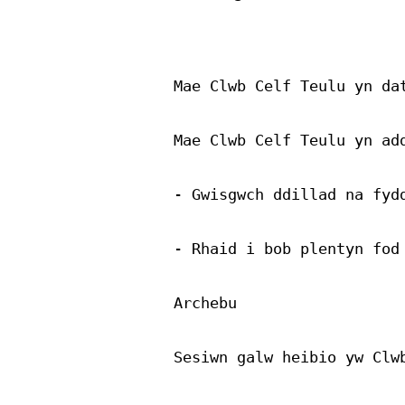
Mae Clwb Celf Teulu yn da
Mae Clwb Celf Teulu yn ad
- Gwisgwch ddillad na fydd
- Rhaid i bob plentyn fod 
Archebu

Sesiwn galw heibio yw Clw