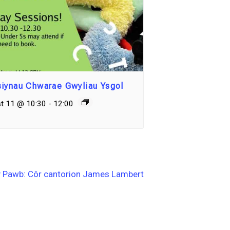
iynau Chwarae Gwyliau Ysgol
t 11 @ 10:30
-
12:00
ŷ Pawb: Côr cantorion James Lambert