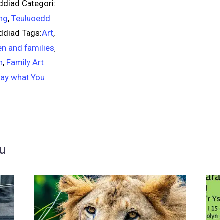
diad Categori:
ng
,
Teuluoedd
ddiad Tags:
Art
,
en and families
,
n
,
Family Art
ay what You
au