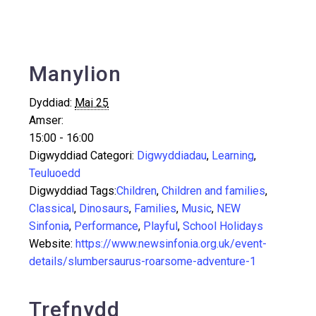
Manylion
Dyddiad:
Mai 25
Amser:
15:00 - 16:00
Digwyddiad Categori:
Digwyddiadau
,
Learning
,
Teuluoedd
Digwyddiad Tags:
Children
,
Children and families
,
Classical
,
Dinosaurs
,
Families
,
Music
,
NEW
Sinfonia
,
Performance
,
Playful
,
School Holidays
Website:
https://www.newsinfonia.org.uk/event-
details/slumbersaurus-roarsome-adventure-1
Trefnydd