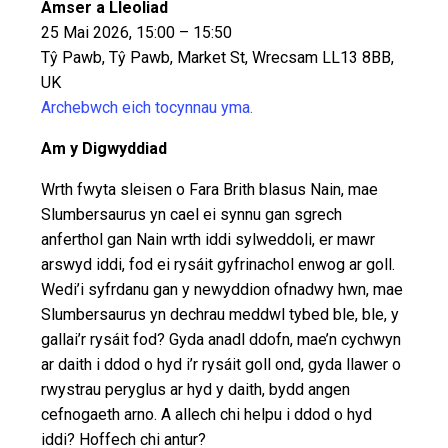
Amser a Lleoliad
25 Mai 2026, 15:00 – 15:50
Tŷ Pawb, Tŷ Pawb, Market St, Wrecsam LL13 8BB,
UK
Archebwch eich tocynnau yma.
Am y Digwyddiad
Wrth fwyta sleisen o Fara Brith blasus Nain, mae
Slumbersaurus yn cael ei synnu gan sgrech
anferthol gan Nain wrth iddi sylweddoli, er mawr
arswyd iddi, fod ei rysáit gyfrinachol enwog ar goll.
Wedi’i syfrdanu gan y newyddion ofnadwy hwn, mae
Slumbersaurus yn dechrau meddwl tybed ble, ble, y
gallai’r rysáit fod? Gyda anadl ddofn, mae’n cychwyn
ar daith i ddod o hyd i’r rysáit goll ond, gyda llawer o
rwystrau peryglus ar hyd y daith, bydd angen
cefnogaeth arno. A allech chi helpu i ddod o hyd
iddi? Hoffech chi antur?