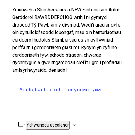
Ymunwch â Slumbersaurs a NEW Sinfonia am Antur
Gerddorol RAWRDDERCHOG wrth i ni gymryd
drosodd Tŷ Pawb am y diwrnod. Wedi’i greu ar gyfer
ein cynulleidfaoedd ieuengaf, mae ein hanturiaethau
cerddorol hudolus Slumbersaurus yn gyflwyniad
perffaith i gerddoriaeth glasurol. Rydym yn cyfuno
cerddoriaeth fyw, adrodd straeon, chwarae
dychmygus a gweithgareddau crefft i greu profiadau
amlsynhwyraidd, deniadol.
Archebwch eich tocynnau yma.
Ychwanegu at calendr