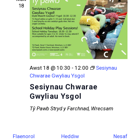
18
Awst 18 @ 10:30
-
12:00
Sesiynau
Chwarae Gwyliau Ysgol
Sesiynau Chwarae
Gwyliau Ysgol
Tŷ Pawb
Stryd y Farchnad, Wrecsam
Digwyddiadau
Digw
Flaenorol
Heddiw
Nesaf