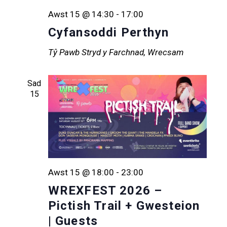
Awst 15 @ 14:30
-
17:00
Cyfansoddi Perthyn
Tŷ Pawb
Stryd y Farchnad, Wrecsam
Sad
15
Awst 15 @ 18:00
-
23:00
WREXFEST 2026 –
Pictish Trail + Gwesteion
| Guests