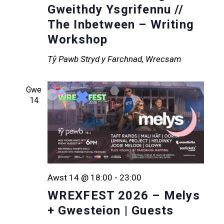
Gweithdy Ysgrifennu //
The Inbetween – Writing
Workshop
Tŷ Pawb
Stryd y Farchnad, Wrecsam
Gwe
14
Awst 14 @ 18:00
-
23:00
WREXFEST 2026 – Melys
+ Gwesteion | Guests